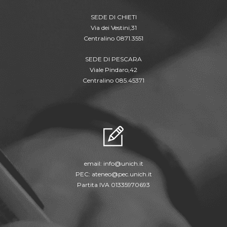
SEDE DI CHIETI
Via dei Vestini,31
Centralino 0871.3551
SEDE DI PESCARA
Viale Pindaro,42
Centralino 085.45371
email:
info@unich.it
PEC:
ateneo@pec.unich.it
Partita IVA 01335970693