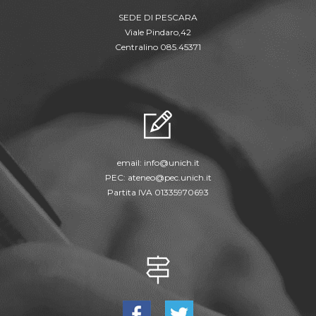
SEDE DI PESCARA
Viale Pindaro,42
Centralino 085.45371
email:
info@unich.it
PEC:
ateneo@pec.unich.it
Partita IVA 01335970693