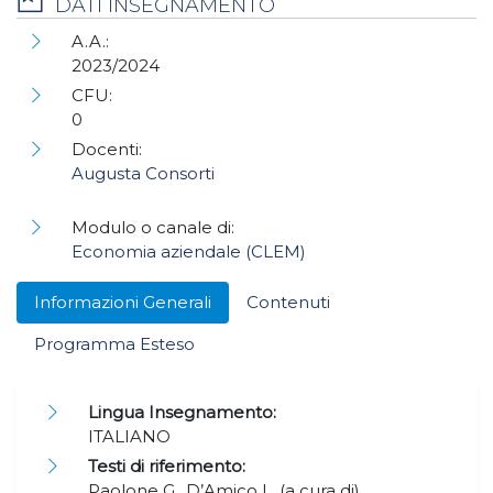
DATI INSEGNAMENTO
A.A.:
2023/2024
CFU:
0
Docenti:
Augusta Consorti
Modulo o canale di:
Economia aziendale (CLEM)
Informazioni Generali
Contenuti
Programma Esteso
Lingua Insegnamento:
ITALIANO
Testi di riferimento:
Paolone G., D’Amico L. (a cura di),