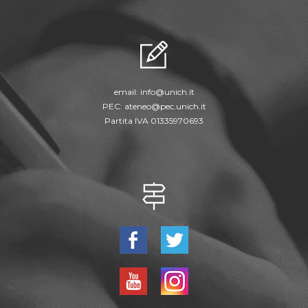
email:
info@unich.it
PEC:
ateneo@pec.unich.it
Partita IVA 01335970693