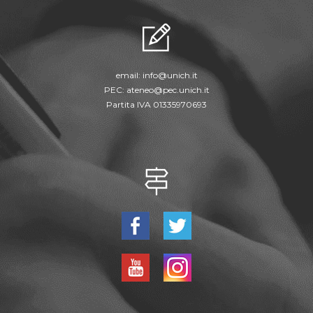
email:
info@unich.it
PEC:
ateneo@pec.unich.it
Partita IVA 01335970693