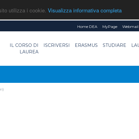
ito utilizza i cookie.
Visualizza informativa completa
Home DEA
MyPage
Webmail 
IL CORSO DI
ISCRIVERSI
ERASMUS
STUDIARE
LA
LAUREA
ri)