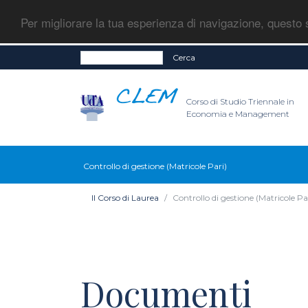
Per migliorare la tua esperienza di navigazione, questo s
Cerca
Corso di Studio Triennale in
Economia e Management
Controllo di gestione (Matricole Pari)
Il Corso di Laurea
Controllo di gestione (Matricole Pa
Documenti