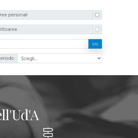
ree personali
ottoaree
VAI
eriodo:
ll'Ud'A