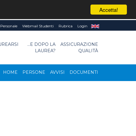
Accetta!
Personale
Webmail Studenti
Rubrica
Login
UREARSI
...E DOPO LA
ASSICURAZIONE
LAUREA?
QUALITÀ
HOME
PERSONE
AVVISI
DOCUMENTI