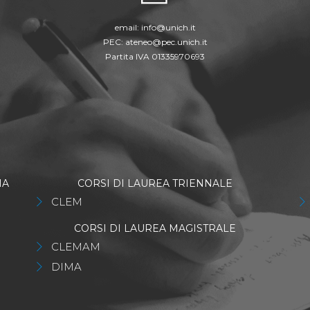
email:
info@unich.it
PEC:
ateneo@pec.unich.it
Partita IVA 01335970693
IA
CORSI DI LAUREA TRIENNALE
CLEM
CORSI DI LAUREA MAGISTRALE
CLEMAM
DIMA