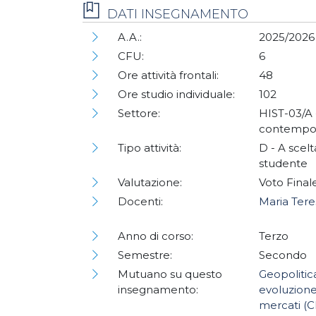
DATI INSEGNAMENTO
A.A.:
2025/2026
CFU:
6
Ore attività frontali:
48
Ore studio individuale:
102
Settore:
HIST-03/A 
contempo
Tipo attività:
D - A scelt
studente
Valutazione:
Voto Final
Docenti:
Maria Tere
Anno di corso:
Terzo
Semestre:
Secondo
Mutuano su questo
Geopolitic
insegnamento:
evoluzione
mercati (