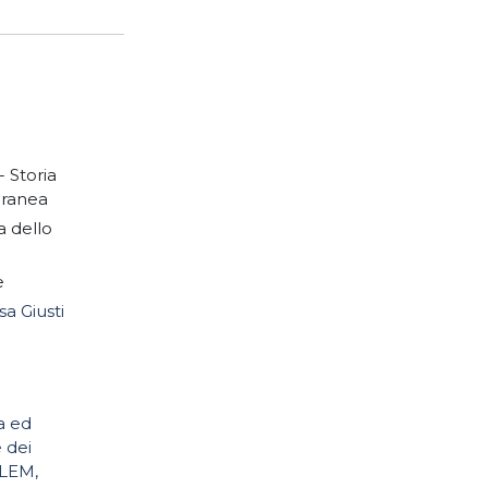
- Storia
ranea
a dello
e
sa Giusti
a ed
 dei
CLEM,