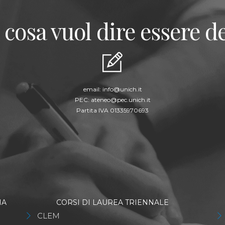
 cosa vuol dire essere de
email:
info@unich.it
PEC:
ateneo@pec.unich.it
Partita IVA 01335970693
IA
CORSI DI LAUREA TRIENNALE
CLEM