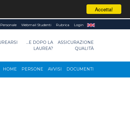
Accetta!
Personale
Webmail Studenti
Rubrica
Login
UREARSI
...E DOPO LA
ASSICURAZIONE
LAUREA?
QUALITÀ
HOME
PERSONE
AVVISI
DOCUMENTI