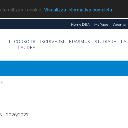
ito utilizza i cookie.
Visualizza informativa completa
Home DEA
MyPage
Webmail 
IL CORSO DI
ISCRIVERSI
ERASMUS
STUDIARE
LA
LAUREA
ati
6
2026/2027