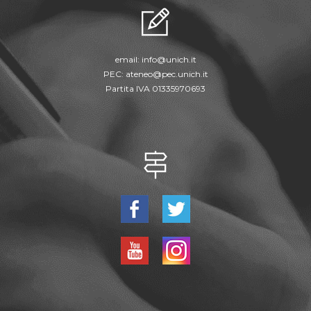
email:
info@unich.it
PEC:
ateneo@pec.unich.it
Partita IVA 01335970693