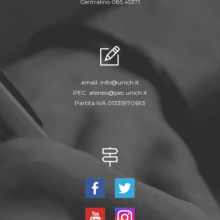
Centralino 085.45371
email:
info@unich.it
PEC:
ateneo@pec.unich.it
Partita IVA 01335970693