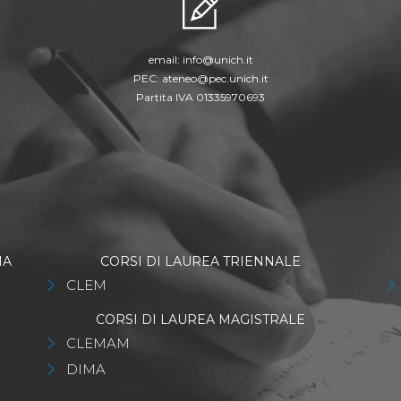
email:
info@unich.it
PEC:
ateneo@pec.unich.it
Partita IVA 01335970693
IA
CORSI DI LAUREA TRIENNALE
CLEM
CORSI DI LAUREA MAGISTRALE
CLEMAM
DIMA