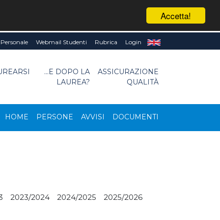
Accetta!
Personale
Webmail Studenti
Rubrica
Login
UREARSI
...E DOPO LA
ASSICURAZIONE
LAUREA?
QUALITÀ
HOME
PERSONE
AVVISI
DOCUMENTI
3
2023/2024
2024/2025
2025/2026