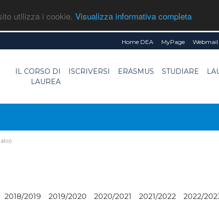
ito utilizza i cookie.
Visualizza informativa completa
Home DEA
MyPage
Webmail 
IL CORSO DI
ISCRIVERSI
ERASMUS
STUDIARE
LA
LAUREA
zato)
2018/2019
2019/2020
2020/2021
2021/2022
2022/202