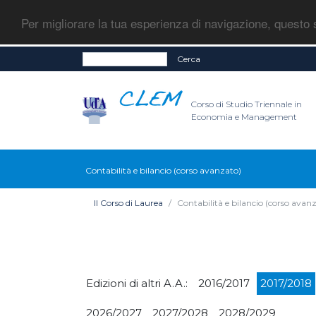
Per migliorare la tua esperienza di navigazione, questo s
Cerca
Corso di Studio Triennale in
Economia e Management
Contabilità e bilancio (corso avanzato)
Il Corso di Laurea
Contabilità e bilancio (corso avan
Edizioni di altri A.A.:
2016/2017
2017/2018
2026/2027
2027/2028
2028/2029