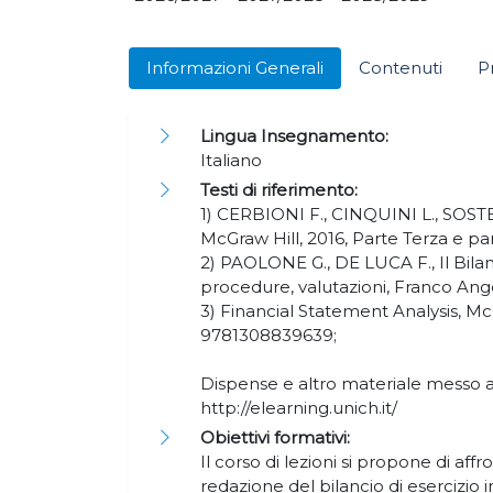
Informazioni Generali
Contenuti
P
Lingua Insegnamento:
Italiano
Testi di riferimento:
1) CERBIONI F., CINQUINI L., SOSTER
McGraw Hill, 2016, Parte Terza e pa
2) PAOLONE G., DE LUCA F., Il Bilanci
procedure, valutazioni, Franco Angel
3) Financial Statement Analysis, Mc
9781308839639;
Dispense e altro materiale messo a 
http://elearning.unich.it/
Obiettivi formativi:
Il corso di lezioni si propone di aff
redazione del bilancio di esercizio i