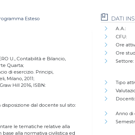
DATI I
rogramma Esteso
A.A.:
CFU:
Ore attiv
Ore stud
O U., Contabilità e Bilancio,
Settore:
rte Quarta;
o di esercizio. Principi,
i, Milano, 2011;
Tipo atti
Graw Hill 2016, ISBN:
Valutazi
Docenti:
disposizione dal docente sul sito:
Anno di 
Semestr
rontare le tematiche relative alla
n base alla normativa civilistica ed